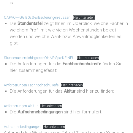
ist.
OAPVO-HGG-2023-Erlaeuterungen-aussen
Herunterladen
Die
Stundentafel
zeigt Ihnen im Überblick, welche Fächer in
welchem Profil mit wie vielen Wochenstunden belegt
werden und welche Wahl- bzw. Abwahlmöglichkeiten es
gibt.
Stundenuebersicht-gross-OHNE-Spa-KF-NEU
Herunterladen
Die Anforderungen für die
Fachhochschulreife
finden Sie
hier zusammengefasst:
Anforderungen Fachhochschulreife
Herunterladen
Die Anforderungen für das
Abitur
sind hier zu finden:
Anforderungen Abitur
Herunterladen
Die
Aufnahmebedingungen
sind hier formuliert.
Aufnahmebedingungen
Herunterladen
Aufgrund des Wechsels von G8 zu G9 wird es zum Schuljahr