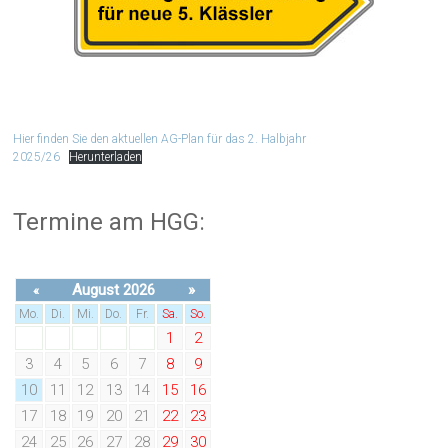
Hier finden Sie den aktuellen AG-Plan für das 2. Halbjahr
2025/26
Herunterladen
Termine am HGG:
August 2026
»
«
Mo.
Di.
Mi.
Do.
Fr.
Sa.
So.
1
2
3
4
5
6
7
8
9
10
11
12
13
14
15
16
17
18
19
20
21
22
23
24
25
26
27
28
29
30