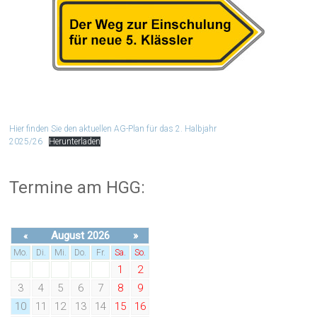
Hier finden Sie den aktuellen AG-Plan für das 2. Halbjahr
2025/26
Herunterladen
Termine am HGG:
August 2026
»
«
Mo.
Di.
Mi.
Do.
Fr.
Sa.
So.
1
2
3
4
5
6
7
8
9
10
11
12
13
14
15
16