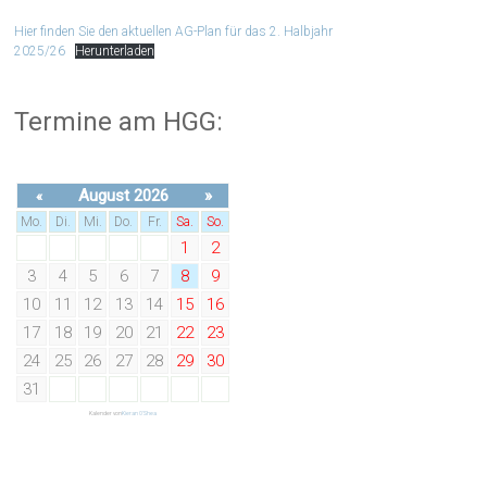
Hier finden Sie den aktuellen AG-Plan für das 2. Halbjahr
2025/26
Herunterladen
Termine am HGG:
August 2026
»
«
Mo.
Di.
Mi.
Do.
Fr.
Sa.
So.
1
2
3
4
5
6
7
8
9
10
11
12
13
14
15
16
17
18
19
20
21
22
23
24
25
26
27
28
29
30
31
Kalender von
Kieran O'Shea