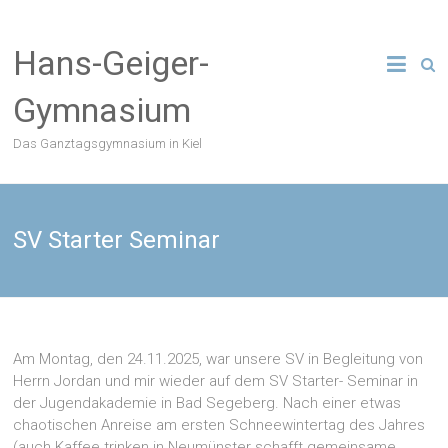
Zum
Inhalt
Hans-Geiger-
springen
Gymnasium
Das Ganztagsgymnasium in Kiel
SV Starter Seminar
Am Montag, den 24.11.2025, war unsere SV in Begleitung von
Herrn Jordan und mir wieder auf dem SV Starter- Seminar in
der Jugendakademie in Bad Segeberg. Nach einer etwas
chaotischen Anreise am ersten Schneewintertag des Jahres
(auch Kaffee trinken in Neumünster schafft gemeinsame