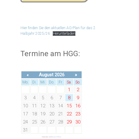
Hier finden Sie den aktuellen AG-Plan für das 2.
Halbjahr 2025/26
Herunterladen
Termine am HGG:
August 2026
»
«
Mo.
Di.
Mi.
Do.
Fr.
Sa.
So.
1
2
3
4
5
6
7
8
9
10
11
12
13
14
15
16
17
18
19
20
21
22
23
24
25
26
27
28
29
30
31
Kalender von
Kieran O'Shea