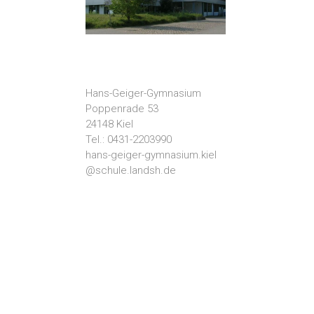
Hans-Geiger-Gymnasium
Poppenrade 53
24148 Kiel
Tel.: 0431-2203990
hans-geiger-gymnasium.kiel
@schule.landsh.de