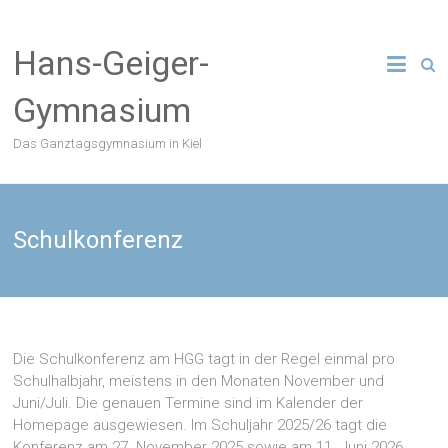
Zum
Inhalt
Hans-Geiger-
springen
Gymnasium
Das Ganztagsgymnasium in Kiel
Schulkonferenz
Die Schulkonferenz am HGG tagt in der Regel einmal pro
Schulhalbjahr, meistens in den Monaten November und
Juni/Juli. Die genauen Termine sind im Kalender der
Homepage ausgewiesen. Im Schuljahr 2025/26 tagt die
Konferenz am 27. November 2025 sowie am 11. Juni 2026.