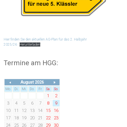
Hier finden Sie den aktuellen AG-Plan für das 2. Halbjahr
2025/26
Herunterladen
Termine am HGG:
August 2026
»
«
Mo.
Di.
Mi.
Do.
Fr.
Sa.
So.
1
2
3
4
5
6
7
8
9
10
11
12
13
14
15
16
17
18
19
20
21
22
23
24
25
26
27
28
29
30