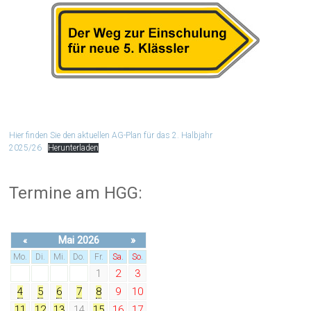
Hier finden Sie den aktuellen AG-Plan für das 2. Halbjahr
2025/26
Herunterladen
Termine am HGG:
Mai 2026
»
«
Mo.
Di.
Mi.
Do.
Fr.
Sa.
So.
1
2
3
4
5
6
7
8
9
10
11
12
13
14
15
16
17