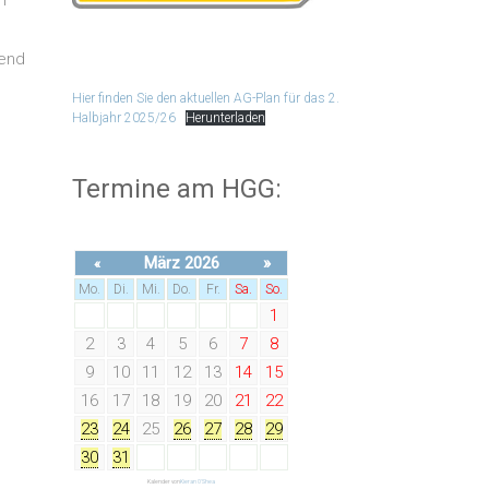
n
gend
Hier finden Sie den aktuellen AG-Plan für das 2.
Halbjahr 2025/26
Herunterladen
Termine am HGG:
März 2026
»
«
Mo.
Di.
Mi.
Do.
Fr.
Sa.
So.
1
2
3
4
5
6
7
8
9
10
11
12
13
14
15
16
17
18
19
20
21
22
23
24
25
26
27
28
29
30
31
Kalender von
Kieran O'Shea