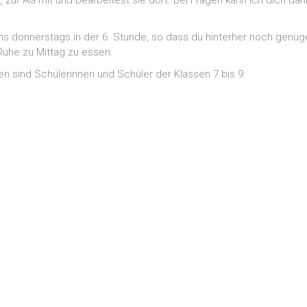
 zur AG mit und bearbeitest sie dort. Bei Fragen kann ich dich dan
.
uns donnerstags in der 6. Stunde, so dass du hinterher noch genü
 Ruhe zu Mittag zu essen.
 sind Schülerinnen und Schüler der Klassen 7 bis 9.