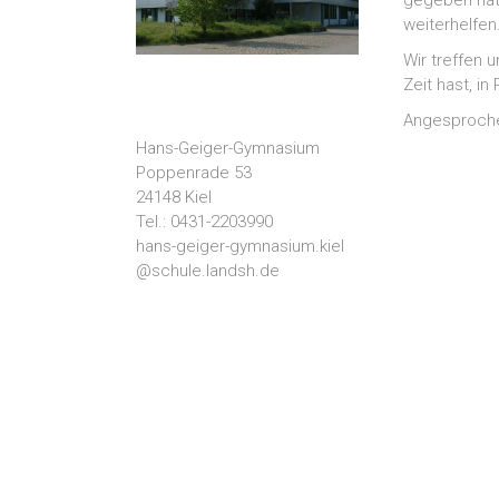
gegeben hat,
weiterhelfen
Wir treffen 
Zeit hast, in
Angesprochen
Hans-Geiger-Gymnasium
Poppenrade 53
24148 Kiel
Tel.: 0431-2203990
hans-geiger-gymnasium.kiel
@schule.landsh.de