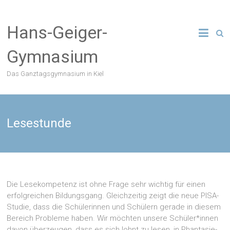
Zum
Inhalt
Hans-Geiger-
springen
Gymnasium
Das Ganztagsgymnasium in Kiel
Lesestunde
Die Lesekompetenz ist ohne Frage sehr wichtig für einen
erfolgreichen Bildungsgang. Gleichzeitig zeigt die neue PISA-
Studie, dass die Schülerinnen und Schülern gerade in diesem
Bereich Probleme haben. Wir möchten unsere Schüler*innen
davon überzeugen, dass es sich lohnt zu lesen, in Phantasie-