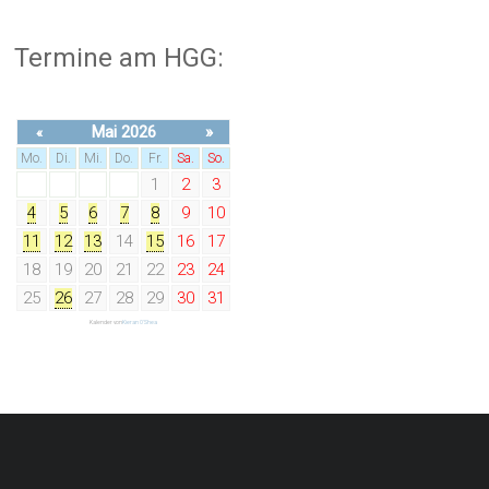
Termine am HGG:
Mai 2026
»
«
Mo.
Di.
Mi.
Do.
Fr.
Sa.
So.
1
2
3
4
5
6
7
8
9
10
11
12
13
14
15
16
17
18
19
20
21
22
23
24
25
26
27
28
29
30
31
Kalender von
Kieran O'Shea