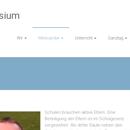
sium
Wir
Miteinander
Unterricht
Ganztag
Schulen brauchen aktive Eltern. Eine
Beteiligung der Eltern ist im Schulgesetz
vorgesehen. Als dritte Säule neben den