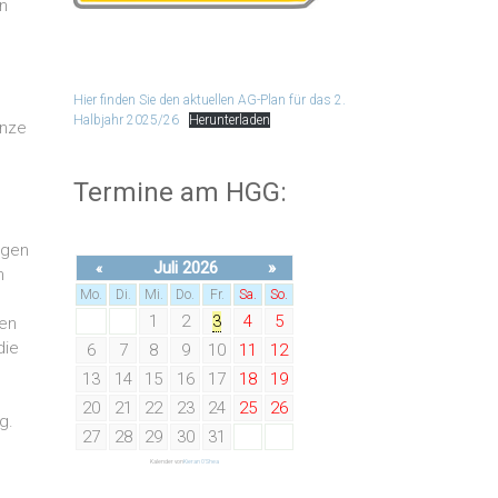
in
Hier finden Sie den aktuellen AG-Plan für das 2.
Halbjahr 2025/26
Herunterladen
anze
Termine am HGG:
igen
Juli 2026
»
«
n
Mo.
Di.
Mi.
Do.
Fr.
Sa.
So.
1
2
3
4
5
ben
die
6
7
8
9
10
11
12
13
14
15
16
17
18
19
20
21
22
23
24
25
26
g.
27
28
29
30
31
Kalender von
Kieran O'Shea