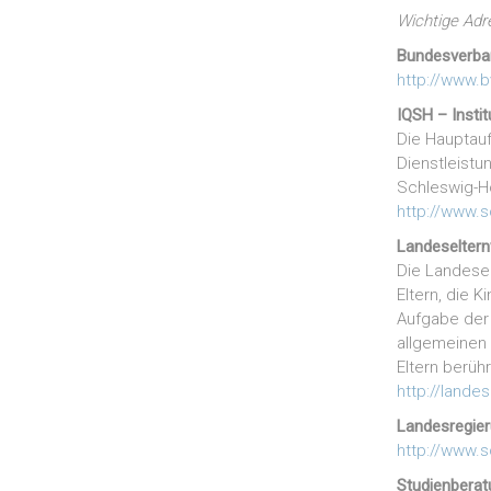
Wichtige Adr
Bundesverban
http://www.b
IQSH – Insti
Die Hauptauf
Dienstleistun
Schleswig-Ho
http://www.
Landeseltern
Die Landesel
Eltern, die 
Aufgabe der 
allgemeinen
Eltern berüh
http://lande
Landesregieru
http://www.s
Studienberat