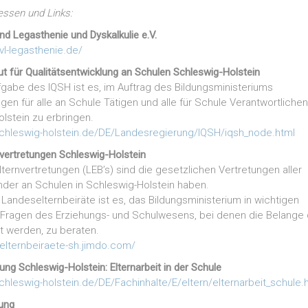
essen und Links:
d Legasthenie und Dyskalkulie e.V.
vl-legasthenie.de/
tut für Qualitätsentwicklung an Schulen Schleswig-Holstein
gabe des IQSH ist es, im Auftrag des Bildungsministeriums
gen für alle an Schule Tätigen und alle für Schule Verantwortlichen
lstein zu erbringen.
schleswig-holstein.de/DE/Landesregierung/IQSH/iqsh_node.html
vertretungen Schleswig-Holstein
ternvertretungen (LEB’s) sind die gesetzlichen Vertretungen aller
Kinder an Schulen in Schleswig-Holstein haben.
Landeselternbeiräte ist es, das Bildungsministerium in wichtigen
 Fragen des Erziehungs- und Schulwesens, bei denen die Belange 
rt werden, zu beraten.
selternbeiraete-sh.jimdo.com/
ng Schleswig-Holstein: Elternarbeit in der Schule
chleswig-holstein.de/DE/Fachinhalte/E/eltern/elternarbeit_schule.
ung