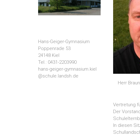
Hans-Geiger-Gymnasium
Poppenrade 53
24148 Kiel
Tel.: 0431-2203990
hans-geiger-gymnasium.kiel
@schule.landsh.de
Herr Braun
Vertretung f
Der Vorstand
Schulelternb
In diesen S
Schullandsch