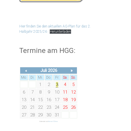
Hier finden Sie den aktuellen AG-Plan für das 2.
Halbjahr 2025/26
Herunterladen
Termine am HGG:
Juli 2026
»
«
Mo.
Di.
Mi.
Do.
Fr.
Sa.
So.
1
2
3
4
5
6
7
8
9
10
11
12
13
14
15
16
17
18
19
20
21
22
23
24
25
26
27
28
29
30
31
Kalender von
Kieran O'Shea