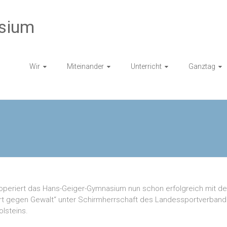
sium
Wir
Miteinander
Unterricht
Ganztag
ooperiert das Hans-Geiger-Gymnasium nun schon erfolgreich mit d
ort gegen Gewalt“ unter Schirmherrschaft des Landessportverban
lsteins.