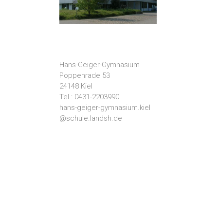
Hans-Geiger-Gymnasium
Poppenrade 53
24148 Kiel
Tel.: 0431-2203990
hans-geiger-gymnasium.kiel
@schule.landsh.de