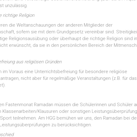
st unzulässig.
e richtige Religion
eren die Weltanschauungen der anderen Mitglieder der
chaft, sofern sie mit dem Grundgesetz vereinbar sind. Streitigke
tige Religions­ausübung oder überhaupt die richtige Religion sind i
icht erwünscht, da sie in den persönlichen Bereich der Mitmensc
efreiung aus religiösen Gründen
n im Voraus eine Unterrichtsbefreiung für besondere religiöse
antragen, nicht aber für regelmäßige Veranstaltungen (z.B. für das
t).
hen Fastenmonat Ramadan müssen die Schülerinnen und Schüler 
an Klassenarbeiten/Klausuren oder sonstigen Leistungsüberprüfun
m Sport teilnehmen. Am HGG bemühen wir uns, den Ramadan bei de
Leistungs­überprüfungen zu berücksichtigen.
bschied