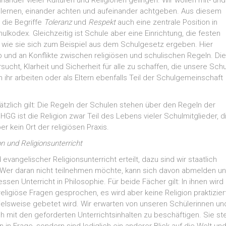
inander vieler Kulturen und Religionen gelingen. Wir wollen mit- und
 lernen, einander achten und aufeinander achtgeben. Aus diesem
 die Begriffe
Toleranz
und
Respekt
auch eine zentrale Position in
lkodex. Gleichzeitig ist Schule aber eine Einrichtung, die festen
, wie sie sich zum Beispiel aus dem Schulgesetz ergeben. Hier
 und an Konflikte zwischen religiösen und schulischen Regeln. Di
sucht, Klarheit und Sicherheit für alle zu schaffen, die unsere Sch
 ihr arbeiten oder als Eltern ebenfalls Teil der Schulgemeinschaft
tzlich gilt: Die Regeln der Schulen stehen über den Regeln der
 HGG ist die Religion zwar Teil des Lebens vieler Schulmitglieder, d
er kein Ort der religiösen Praxis.
n und Religionsunterricht
vangelischer Religionsunterricht erteilt, dazu sind wir staatlich
. Wer daran nicht teilnehmen möchte, kann sich davon abmelden u
essen Unterricht in Philosophie. Für beide Fächer gilt: In ihnen wird
religiöse Fragen gesprochen, es wird aber keine Religion praktiziert
elsweise gebetet wird. Wir erwarten von unseren Schülerinnen un
ch mit den geforderten Unterrichts­inhalten zu beschäftigen. Sie ste