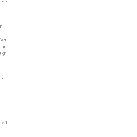
 die
en
Wer
tun.
tigt
t“.
raft