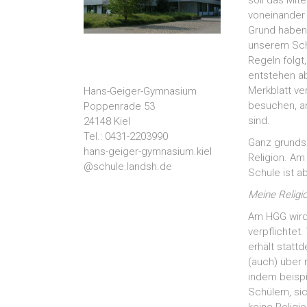
soll das Mite
voneinander
Grund haben
unserem Schu
Regeln folgt
entstehen ab
Merkblatt ver
Hans-Geiger-Gymnasium
besuchen, an
Poppenrade 53
sind.
24148 Kiel
Tel.: 0431-2203990
Ganz grundsä
hans-geiger-gymnasium.kiel
Religion. Am
@schule.landsh.de
Schule ist ab
Meine Religio
Am HGG wird e
verpflichtet
erhält stattd
(auch) über 
indem beispi
Schülern, si