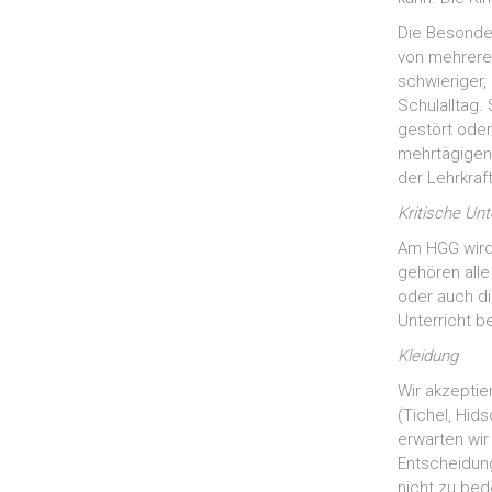
Die Besonder
von mehreren
schwieriger
Schulalltag.
gestört oder
mehrtägigen 
der Lehrkra
Kritische Unt
Am HGG wird 
gehören alle
oder auch di
Unterricht b
Kleidung
Wir akzeptie
(Tichel, Hid
erwarten wi
Entscheidung
nicht zu bed