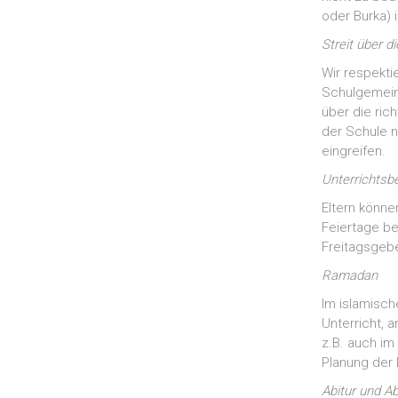
oder Burka) i
Streit über di
Wir respekti
Schulgemeins
über die rich
der Schule n
eingreifen.
Unterrichtsb
Eltern könne
Feiertage be
Freitagsgebe
Ramadan
Im islamisc
Unterricht, 
z.B. auch i
Planung der 
Abitur und A