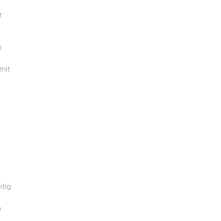
r
h
mit
itig
n