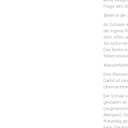
keine Religio
Frage des G
Beten in der
An Schulen i
die eigene Re
dem offen un
für sich
in ei
Das Beten in
fühlen könne
Klassenfahrt
Eine Klassenf
Damit ist ei
Übernachtun
Die Schule v
gestaltet is
(vegetarisc
Allergien). 
frühzeitig g
kann. Die Ki