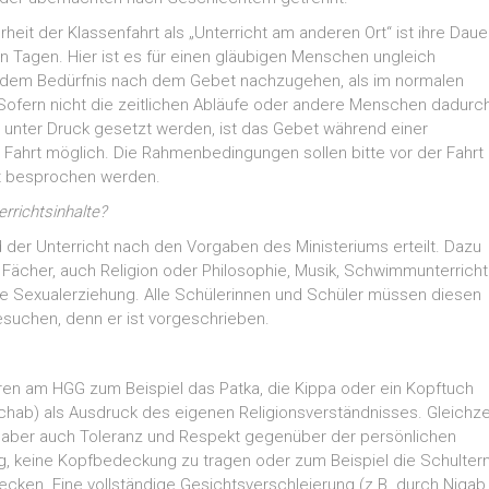
heit der Klassenfahrt als „Unterricht am anderen Ort“ ist ihre Daue
 Tagen. Hier ist es für einen gläubigen Menschen ungleich
, dem Bedürf­nis nach dem Gebet nachzugehen, als im normalen
 Sofern nicht die zeitlichen Abläufe oder andere Menschen dadurc
 unter Druck gesetzt werden, ist das Gebet während einer
Fahrt möglich. Die Rahmenbedingungen sollen bitte vor der Fahrt 
ft besprochen werden.
errichtsinhalte?
der Unterricht nach den Vorgaben des Ministeriums erteilt. Dazu
 Fächer, auch Religion oder Philosophie, Musik, Schwimmunterricht
e Sexual­erziehung. Alle Schülerinnen und Schüler müssen diesen
esuchen, denn er ist vorgeschrieben.
ren am HGG zum Beispiel das Patka, die Kippa oder ein Kopftuch
schab) als Ausdruck des eigenen Religionsverständnisses. Gleichze
r aber auch Toleranz und Respekt gegenüber der persönlichen
, keine Kopfbedeckung zu tragen oder zum Beispiel die Schulter
ecken. Eine vollständige Gesichtsverschleierung (z.B. durch Niqab