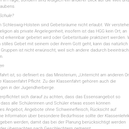
n in Frage, sondern sind lediglich ein anderer Blick auf die Welt und
laubens.
 Schule?
n Schleswig-Holstein sind Gebetsräume nicht erlaubt. Wir versteh
ligion als private Angelegenheit, insofern ist das HGG kein Ort, an
d erkennbar gebetet wird oder Gebetsrituale praktiziert werden. 
n stilles Gebet mit seinem oder ihrem Gott geht, kann das natürlich 
 Gruppen ist nicht er­wünscht, weil sich andere dadurch beeinträch
n.
en
ahrt ist, so definiert es das Ministerium, „Unterricht am anderen Or
ne Klassenfahrt Pflicht. Zu der Klassenfahrt gehören auch die
gen in der Jugendherberge.
erpflichtet sich darauf zu achten, dass das Essensangebot so
t, dass alle Schülerinnen und Schüler etwas essen können
hes Angebot, Angebote ohne Schweinefleisch, Rücksicht auf
Eine Information über besondere Bedürfnisse sollte der Klassenlehrk
egeben werden, damit das bei der Planung berücksichtigt werden
nder übernachten nach Geschlechtern getrennt.