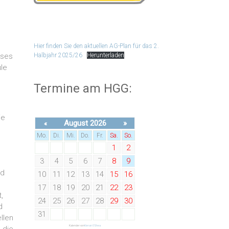
Hier finden Sie den aktuellen AG-Plan für das 2.
eses
Halbjahr 2025/26
Herunterladen
ule
Termine am HGG:
ie
August 2026
»
«
Mo.
Di.
Mi.
Do.
Fr.
Sa.
So.
1
2
3
4
5
6
7
8
9
nd
10
11
12
13
14
15
16
17
18
19
20
21
22
23
,
24
25
26
27
28
29
30
d
31
llen
Kalender von
Kieran O'Shea