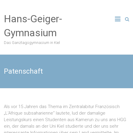
Zum
Inhalt
Hans-Geiger-
springen
Gymnasium
Das Ganztagsgymnasium in Kiel
Patenschaft
Als vor 15 Jahren das Thema im Zentralabitur Französisch
„L’Afrique subsaharienne“ lautete, lud der damalige
Leistungskurs einen Studenten aus Kamerun zu uns ans HGG
ein, der damals an der Uni Kiel studierte und der uns sehr
interessante Informationen über sein Land vermittelte. Im