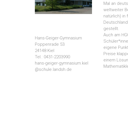
Mal an deuts
weltweiter B
natürlich) in
Deutschland
gestellt.
Auch am HGG 
Hans-Geiger-Gymnasium
Schüler*innen
Poppenrade 53
eigene Punkt
24148 Kiel
Preise klap
Tel.: 0431-2203990
einem Lösung
hans-geiger-gymnasium.kiel
Mathematikle
@schule.landsh.de