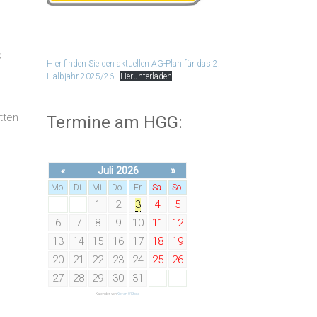
b
Hier finden Sie den aktuellen AG-Plan für das 2.
Halbjahr 2025/26
Herunterladen
e
tten
Termine am HGG:
Juli 2026
»
«
Mo.
Di.
Mi.
Do.
Fr.
Sa.
So.
1
2
3
4
5
6
7
8
9
10
11
12
13
14
15
16
17
18
19
20
21
22
23
24
25
26
27
28
29
30
31
Kalender von
Kieran O'Shea