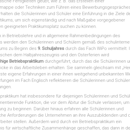
ische Fertigkeiten geübt, wie z. B. das Erstellen einer
appe oder Techniken zum Führen eines Bewerbungsgespräches.
halten die Schülerinnen und Schüler eine Einführung in die Ziele d
ktikums, um sich eigenständig und nach Maßgabe vorgegebener
nen geeigneten Praktikumsplatz suchen zu können.
ck in Betriebslehre und in allgemeine Rahmenbedingungen des
ns werden den Schülerinnen und Schülern gemäß des schulinterne
lums zu Beginn des
9. Schuljahres
durch das Fach WiPo vermittelt. 
ischen dem Halbjahreszeugnis und den Osterferien wird
hige Betriebspraktikum
durchgeführt, durch das die Schülerinnen 
licke in das Arbeitsleben erhalten. Sie sammeln gleichsam mit „He
ste eigene Erfahrungen in einer ihnen weitgehend unbekannten We
fungen im Fach Englisch reflektieren die Schülerinnen und Schüler
ungen.
praktikum hat insbesondere für diejenigen Schülerinnen und Schül
rientierende Funktion, die vor dem Abitur die Schule verlassen, um
ung zu beginnen. Darüber hinaus erfahren alle Schülerinnen und
lche Anforderungen die Unternehmen an ihre Auszubildenden und d
rbeiter stellen. Außerdem wird durch ein Betriebspraktikum ein
is für wirtschaftliche Zusammenhänge geschaffen, das dann in de