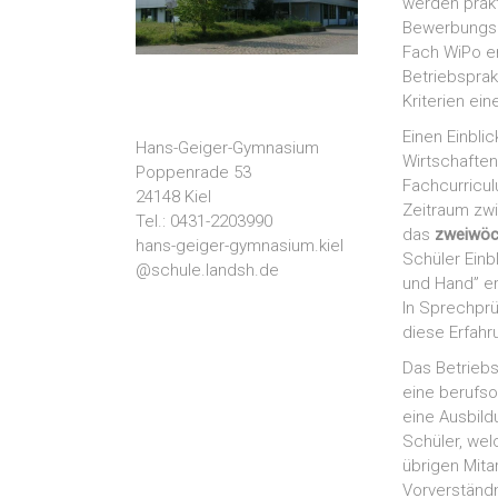
werden prakt
Bewerbungsm
Fach WiPo er
Betriebspra
Kriterien ei
Einen Einbli
Hans-Geiger-Gymnasium
Wirtschafte
Poppenrade 53
Fachcurricu
24148 Kiel
Zeitraum zw
Tel.: 0431-2203990
das
zweiwöc
hans-geiger-gymnasium.kiel
Schüler Einb
@schule.landsh.de
und Hand” er
In Sprechprü
diese Erfahr
Das Betriebs
eine berufso
eine Ausbild
Schüler, we
übrigen Mita
Vorverständn