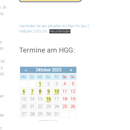
 In
es
Hier finden Sie den aktuellen AG-Plan für das 2.
Halbjahr 2025/26
Herunterladen
n
Im
Termine am HGG:
und
rz
Oktober 2025
»
«
lt.
Mo.
Di.
Mi.
Do.
Fr.
Sa.
So.
1
2
3
4
5
6
7
8
9
10
11
12
er
13
14
15
16
17
18
19
20
21
22
23
24
25
26
27
28
29
30
31
ie
Kalender von
Kieran O'Shea
r