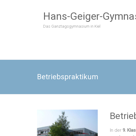
Zum
Inhalt
Hans-Geiger-Gymna
springen
Das Ganztagsgymnasium in Kiel
Betriebspraktikum
Betri
In der
9. Kla