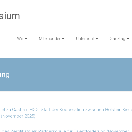
sium
Wir
Miteinander
Unterricht
Ganztag
ung
Kiel zu Gast am HGG: Start der Kooperation zwischen Holstein Kiel
(November 2025)
des Zertifikats als Partnerschule für Talentförderung (November