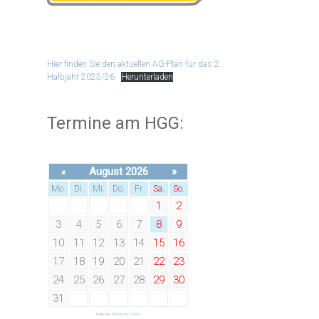
Hier finden Sie den aktuellen AG-Plan für das 2.
Halbjahr 2025/26
Herunterladen
Termine am HGG:
August 2026
»
«
Mo.
Di.
Mi.
Do.
Fr.
Sa.
So.
1
2
3
4
5
6
7
8
9
10
11
12
13
14
15
16
17
18
19
20
21
22
23
24
25
26
27
28
29
30
31
Kalender von
Kieran O'Shea