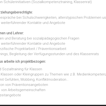
on Schülerinitiativen (Sozialkompetenztraining, Klassenrat)
rziehungsberechtigte:
espräche bei Schulschwierigkeiten, alterstypischen Problemen us
g weiterführender Kontakte und Angebote
nnen und Lehrer:
nen und Beratung bei sozialpädagogischen Fragen
g weiterführender Kontakte und Angebote
ifische Projektarbeit / Präventionsarbeit
inings, Begleitung der Verfügungsstunden und des Klassenrats
us arbeite ich projektbezogen:
 Sozialtraining für Klassen
t Klassen oder Kleingruppen zu Themen wie z.B. Medienkompeten
t Gefühlen, Mobbing, Konfliktmoderation…
ion von Präventionsangeboten
 von Arbeitsgemeinschaften
izeitangebote