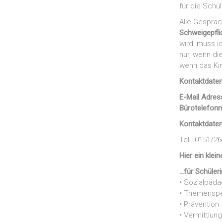
für die Schü
Alle Gesprä
Schweigepfli
wird, muss i
nur, wenn di
wenn das Kin
Kontaktdaten
E-Mail Adres
Bürotelefon
Kontaktdaten
Tel.: 0151/2
Hier ein klei
…für Schüler
• Sozialpäda
• Themenspe
• Prävention
• Vermittlun