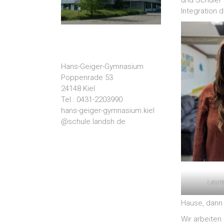
und Schüler 
Integration 
Hans-Geiger-Gymnasium
Poppenrade 53
24148 Kiel
Tel.: 0431-2203990
hans-geiger-gymnasium.kiel
@schule.landsh.de
Laure
Hause, dann 
Wir arbeiten