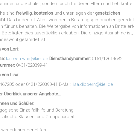
lerinnen und Schüler, sondern auch für deren Eltern und Lehrkräfte 
che sind
freiwillig, kostenlos
und unterliegen der
gesetzlichen
cht.
Das bedeutet: Alles, worüber in Beratungsgesprächen geredet
ch für uns behalten. Die Weitergabe von Informationen an Dritte erf
e Beteiligten dies ausdrücklich erlauben. Die einzige Ausnahme ist,
deswohl gefährdet ist.
 von Lori:
se:
laureen.wurr@kiel.de
Diensthandynummer:
0151/12614632
nummer:
0431/220399-41
 von Lisa:
6467205 oder 0431/220399-41 E-Mail:
lisa.dibbern@kiel.de
ner Überblick unserer Angebote…
innen und Schüler:
gogische Einzelfallhilfe und Beratung
zifische Klassen- und Gruppenarbeit
g weiterführender Hilfen