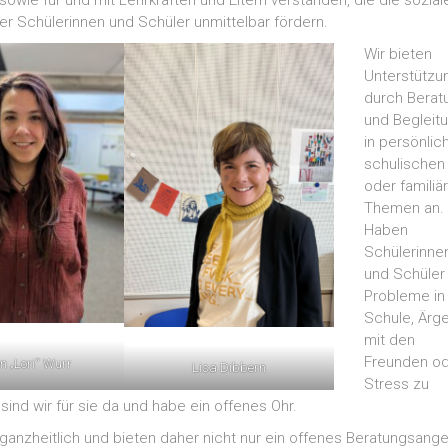
sowie für und mit Lehrkräften und Eltern verstanden, die die sozial
der Schülerinnen und Schüler unmittelbar fördern.
Wir bieten
Unterstützu
durch Berat
und Begleit
in persönlic
schulischen
oder familiä
Themen an.
Haben
Schülerinne
und Schüler
Probleme in
Schule, Ärge
mit den
Freunden o
n „Lori“ Wurr
Lisa Dibbern
Stress zu
sind wir für sie da und habe ein offenes Ohr.
 ganzheitlich und bieten daher nicht nur ein offenes Beratungsang