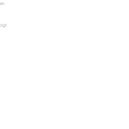
an.
olgt