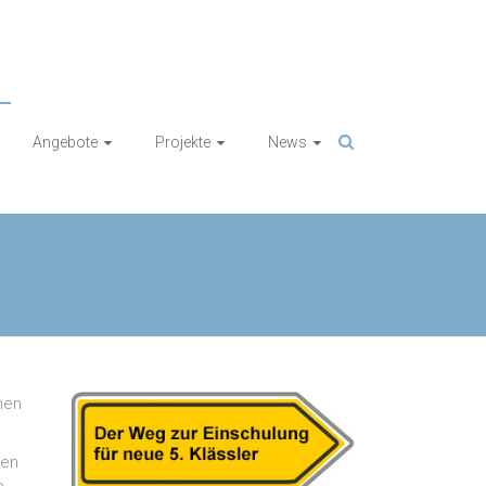
Angebote
Projekte
News
nen
nen