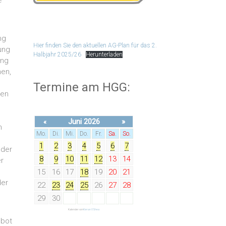
e
ng
Hier finden Sie den aktuellen AG-Plan für das 2.
ung
Halbjahr 2025/26
Herunterladen
ung
hen,
Termine am HGG:
ren
Juni 2026
»
«
n
Mo.
Di.
Mi.
Do.
Fr.
Sa.
So.
1
2
3
4
5
6
7
 der
8
9
10
11
12
13
14
r
15
16
17
18
19
20
21
der
22
23
24
25
26
27
28
29
30
Kalender von
Kieran O'Shea
ebot