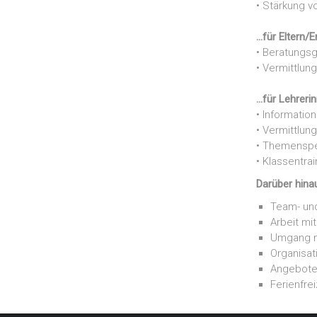
• Stärkung v
…für Eltern/E
• Beratungsg
• Vermittlun
…für Lehreri
• Informatio
• Vermittlun
• Themenspez
• Klassentra
Darüber hina
Team- und
Arbeit mi
Umgang mi
Organisat
Angebote
Ferienfre