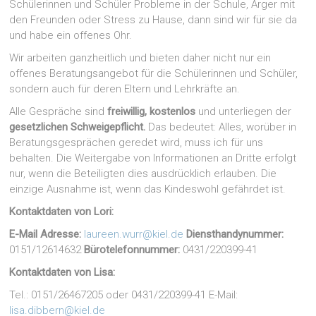
Schülerinnen und Schüler Probleme in der Schule, Ärger mit
den Freunden oder Stress zu Hause, dann sind wir für sie da
und habe ein offenes Ohr.
Wir arbeiten ganzheitlich und bieten daher nicht nur ein
offenes Beratungsangebot für die Schülerinnen und Schüler,
sondern auch für deren Eltern und Lehrkräfte an.
Alle Gespräche sind
freiwillig, kostenlos
und unterliegen der
gesetzlichen Schweigepflicht.
Das bedeutet: Alles, worüber in
Beratungsgesprächen geredet wird, muss ich für uns
behalten. Die Weitergabe von Informationen an Dritte erfolgt
nur, wenn die Beteiligten dies ausdrücklich erlauben. Die
einzige Ausnahme ist, wenn das Kindeswohl gefährdet ist.
Kontaktdaten von Lori:
E-Mail Adresse:
laureen.wurr@kiel.de
Diensthandynummer:
0151/12614632
Bürotelefonnummer:
0431/220399-41
Kontaktdaten von Lisa:
Tel.: 0151/26467205 oder 0431/220399-41 E-Mail:
lisa.dibbern@kiel.de