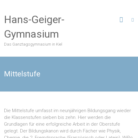
Zum
Inhalt
Hans-Geiger-
springen
Gymnasium
Das Ganztagsgymnasium in Kiel
Mittelstufe
Die Mittelstufe umfasst im neunjährigen Bildungsgang wieder
die Klassenstufen sieben bis zehn. Hier werden die
Grundlagen für eine erfolgreiche Arbeit in der Oberstufe
gelegt. Der Bildungskanon wird durch Fächer wie Physik,
Chemie, die 2. Fremdsprache (Französisch oder Latein), WiPo