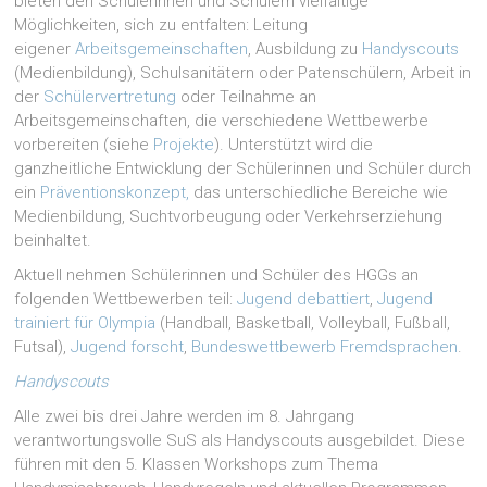
bieten den Schülerinnen und Schülern vielfältige
Möglichkeiten, sich zu entfalten: Leitung
eigener
Arbeitsgemeinschaften
, Ausbildung zu
Handyscouts
(Medienbildung), Schulsanitätern oder Patenschülern, Arbeit in
der
Schülervertretung
oder Teilnahme an
Arbeitsgemeinschaften, die verschiedene Wettbewerbe
vorbereiten (siehe
Projekte
). Unterstützt wird die
ganzheitliche Entwicklung der Schülerinnen und Schüler durch
ein
Präventionskonzept,
das unterschiedliche Bereiche wie
Medienbildung, Suchtvorbeugung oder Verkehrserziehung
beinhaltet.
Aktuell nehmen Schülerinnen und Schüler des HGGs an
folgenden Wettbewerben teil:
Jugend debattiert
,
Jugend
trainiert für Olympia
(Handball, Basketball, Volleyball, Fußball,
Futsal),
Jugend forscht
,
Bundeswettbewerb Fremdsprachen
.
Handyscouts
Alle zwei bis drei Jahre werden im 8. Jahrgang
verantwortungsvolle SuS als Handyscouts ausgebildet. Diese
führen mit den 5. Klassen Workshops zum Thema